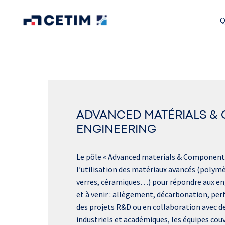
Aller
au
Q
Page d'accueil
contenu
ADVANCED MATÉRIALS &
ENGINEERING
Le pôle « Advanced materials & Components
l’utilisation des matériaux avancés (polymè
verres, céramiques…) pour répondre aux enje
et à venir : allègement, décarbonation, perf
des projets R&D ou en collaboration avec de
industriels et académiques, les équipes couv