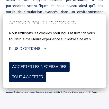
partenaires scientifiques de haut niveau ainsi qu’à des
outils de simulation avancés, dans un environnement
favorable à l’innovation, à la recherche appliquée et au
ACCORD POUR LES COOKIES
développement des soft skills, avec une attention
particulière portée aux valeurs humaines.
Nous utilisons les cookies pour nous assurer de vous 
fournir la meilleure expérience sur notre site web.
PLUS D'OPTIONS
PRÉ-REQUIS DU POSTE
Type de contrat
: Alternance
ACCEPTER LES NÉCESSAIRES
Niveau de formation :
contrat d’apprentissage Bac + 5
TOUT ACCEPTER
cursus ingénieur ou Master universitaire avec une
spécialisation en calcul de structures / mécanique
numérique et une forte sensibilité Data Science / IA (ou
réciproque) d’abord Data Science / IA puis forte sensibilité
à l’ingénierie mécanique.