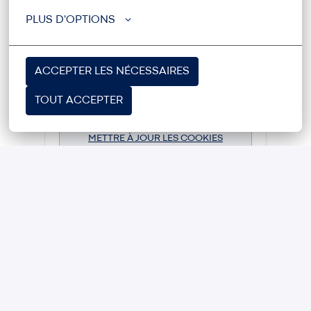
ou
PLUS D'OPTIONS
APPLY WITH LINKEDIN
INDISPONIBLE
ACCEPTER LES NÉCESSAIRES
METTRE À JOUR LES COOKIES
TOUT ACCEPTER
APPLY WITH INDEED
INDISPONIBLE
METTRE À JOUR LES COOKIES
PARTAGER L'OFFRE D'EMPLOI
28 000 € - 35 000 € par an