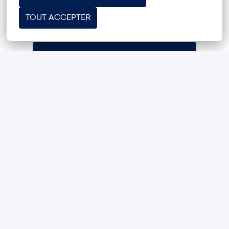
TOUT ACCEPTER
POSTULER
ou
APPLY WITH LINKEDIN
INDISPONIBLE
METTRE À JOUR LES COOKIES
APPLY WITH INDEED
INDISPONIBLE
METTRE À JOUR LES COOKIES
PARTAGER L'OFFRE D'EMPLOI