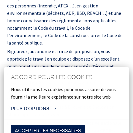
des personnes (incendie, ATEX…), en gestion
environnementale (déchets, ADR, BSD, REACH…) et une
bonne connaissance des réglementations applicables,
notamment le Code du travail, le Code de
l’environnement, le Code de la construction et le Code de
la santé publique.
Rigoureux, autonome et force de proposition, vous
appréciez le travail en équipe et disposez d’un excellent
relationnel ainsi que de bonnes capacités d’écoute et
d’animation.
ACCORD POUR LES COOKIES
La certification SST serait un atout apprécié.
Nous utilisons les cookies pour nous assurer de vous 
Un niveau d’anglais est requis avec une bonne
fournir la meilleure expérience sur notre site web.
compréhension écrite et capacité rédactionnelle.
Des déplacements réguliers à Beauvais et Chalons en
PLUS D'OPTIONS
Champagne sont à prévoir.
Le poste relève de la convention collective nationale
de la métallurgie (IDCC 3248), appliquée au CETIM.
ACCEPTER LES NÉCESSAIRES